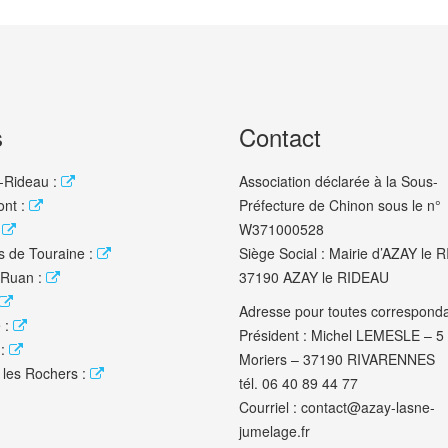
s
Contact
-Rideau :
Association déclarée à la Sous-
nt :
Préfecture de Chinon sous le n°
W371000528
s de Touraine :
Siège Social : Mairie d’AZAY le
 Ruan :
37190 AZAY le RIDEAU
Adresse pour toutes correspond
 :
Président : Michel LEMESLE – 5
:
Moriers – 37190 RIVARENNES
s les Rochers :
tél. 06 40 89 44 77
Courriel : contact@azay-lasne-
jumelage.fr